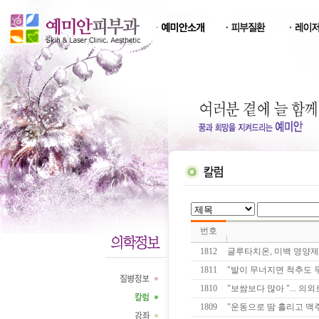
번호
1812
글루타치온, 미백 영양제
1811
"발이 무너지면 척추도 무
1810
"보쌈보다 많아 "... 의
1809
"운동으로 땀 흘리고 맥주