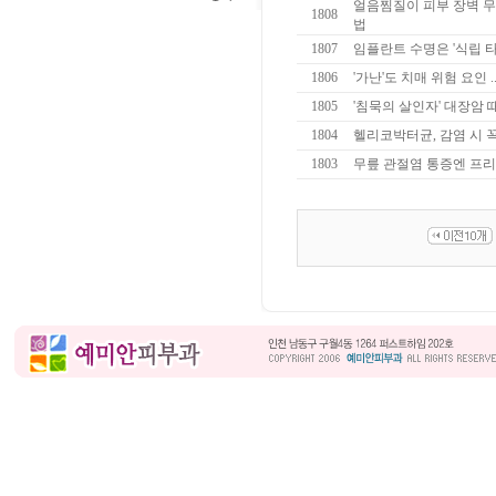
얼음찜질이 피부 장벽 무너
1808
법
1807
임플란트 수명은 '식립 
1806
'가난'도 치매 위험 요인 
1805
'침묵의 살인자' 대장암 
1804
헬리코박터균, 감염 시 
1803
무릎 관절염 통증엔 프리