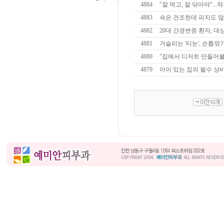
4884
"잘 먹고, 잘 닦아야"...
4883
속은 건조한데 피지도 많
4882
20대 간경변증 환자, 대상
4881
거슬리는 '티눈', 손톱깎
4880
"집에서 디저트 만들어볼
4879
아이 있는 집의 필수 상