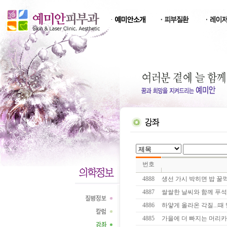
번호
4888
생선 가시 박히면 밥 꿀꺽
4887
쌀쌀한 날씨와 함께 푸석
4886
하얗게 올라온 각질...때 
4885
가을에 더 빠지는 머리카