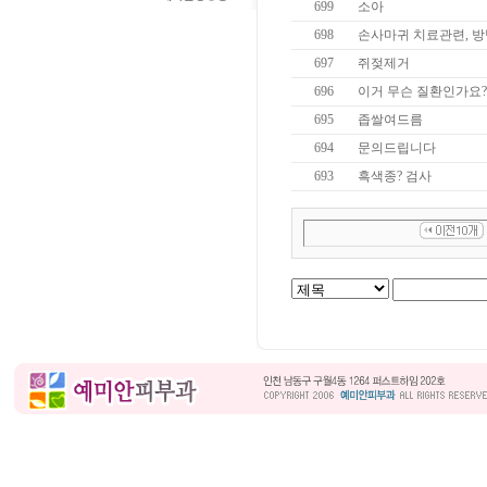
699
소아
698
손사마귀 치료관련, 
697
쥐젖제거
696
이거 무슨 질환인가요?
695
좁쌀여드름
694
문의드립니다
693
흑색종? 검사