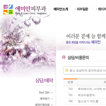
평소 궁금하게 생각하셨던 사
번호
702
루비레이저, 사각턱 보
701
제모비용문의
700
청소년기 여드름